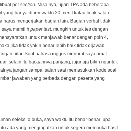
dibuat per
section
. Misalnya, ujian TPA ada beberapa
 yang hanya diberi waktu 30 menit kalau tidak salah.
ka harus mengerjakan bagian lain. Bagian verbal tidak
tu saya memilih
paper test
, mungkin untuk tes dengan
 mensyaratkan untuk menjawab benar dengan poin 4,
ka jika tidak yakin benar lebih baik tidak dijawab.
rangan nilai. Soal bahasa inggris menurut saya amat
r, selain itu bacaannya panjang, jujur aja bikin ngantuk
 misalnya jangan sampai salah saat memasukkan kode soal
lembar jawaban yang berbeda dengan peserta yang
uman seleksi dibuka, saya waktu itu benar-benar lupa
u itu ada yang mengingatkan untuk segera membuka hasil